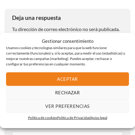
Deja una respuesta
Tu dirección de correo electrónico no será publicada.
Los campos obligatorios están marcados con
*
Gestionar consentimiento
Comentario
*
Usamos cookies y tecnologías similares para que la web funcione
correctamente (funcionales) y, si lo aceptas, para medir el uso (estadísticas) y
mejorar nuestras campañas (marketing). Puedes aceptar, rechazar o
configurar tus preferencias en cualquier momento.
ACEPTAR
RECHAZAR
Nombre
*
VER PREFERENCIAS
Política de cookies
Política de Privacidad
Aviso legal
Correo electrónico
*