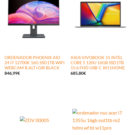
ORDENADOR PHOENIX AIO
ASUS VIVOBOOK 15 INTEL
24 I7 12700K 16G SSD1TB WIFI
CORE 5 120U 16GB SSD1TB
WEBCAM R.ALT+GIR BLACK
15.6 FHD USB-C W11HOME
846,99
€
685,80
€