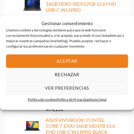
16GB DDR5 SSD512GB 15.6 FHD
USB-C W11PRO
621,75
€
Gestionar consentimiento
ASUS VIVOBOOK GO 15 RYZEN
Usamos cookies y tecnologías similares para que la web funcione
5 7520U 16GB SSD1TB 15.6 FHD
correctamente (funcionales) y, si lo aceptas, para medir el uso (estadísticas) y
USB-C W11HOME
mejorar nuestras campañas (marketing). Puedes aceptar, rechazar o
configurar tus preferencias en cualquier momento.
663,65
€
GAMING HP OMEN I9 14900HX
ACEPTAR
32GB SSD1TB 16 2K RTX5060
FREEDOS
RECHAZAR
1.856,25
€
VER PREFERENCIAS
HP G10 255R RYZEN 5 7535U
8GB DDR5 SSD512GB 15.6 FHD
Política de cookies
Política de Privacidad
Aviso legal
USB-C W11HOME
474,15
€
ASUS VIVOBOOK 15 INTEL
CORE 7 150U 16GB SSD1TB 15.6
FHD USB-C W11PRO BLACK