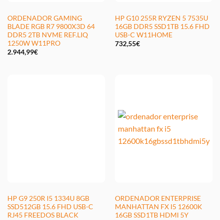
ORDENADOR GAMING
HP G10 255R RYZEN 5 7535U
BLADE RGB R7 9800X3D 64
16GB DDR5 SSD1TB 15.6 FHD
DDR5 2TB NVME REF.LIQ
USB-C W11HOME
1250W W11PRO
732,55
€
2.944,99
€
HP G9 250R I5 1334U 8GB
ORDENADOR ENTERPRISE
SSD512GB 15.6 FHD USB-C
MANHATTAN FX I5 12600K
RJ45 FREEDOS BLACK
16GB SSD1TB HDMI 5Y