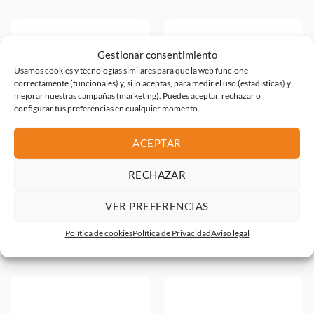
Gestionar consentimiento
Usamos cookies y tecnologías similares para que la web funcione
correctamente (funcionales) y, si lo aceptas, para medir el uso (estadísticas) y
mejorar nuestras campañas (marketing). Puedes aceptar, rechazar o
configurar tus preferencias en cualquier momento.
ACEPTAR
RECHAZAR
ORDENADOR ENTERPRISE
ORDENADOR PHOENIX AIO
VER PREFERENCIAS
MONTECARLO GT RYZEN 5
27 I5 12400 8GB DDR5 SSD500
5600G 8GB SSD500M2 LMT 5Y
WIFI WEBCAM ERGO W11P
W11PRO
BLACK
Política de cookies
Política de Privacidad
Aviso legal
602,12
€
1.058,64
€