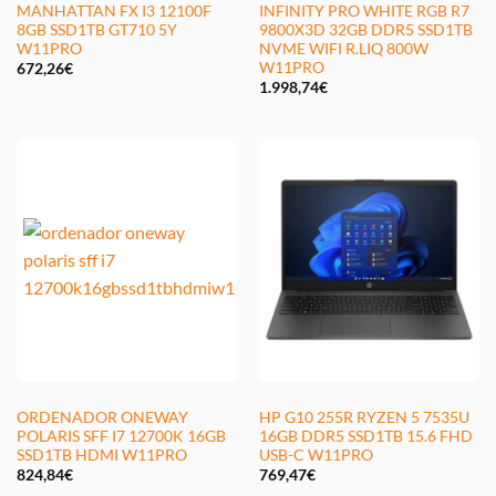
MANHATTAN FX I3 12100F
INFINITY PRO WHITE RGB R7
8GB SSD1TB GT710 5Y
9800X3D 32GB DDR5 SSD1TB
W11PRO
NVME WIFI R.LIQ 800W
W11PRO
672,26
€
1.998,74
€
ORDENADOR ONEWAY
HP G10 255R RYZEN 5 7535U
POLARIS SFF I7 12700K 16GB
16GB DDR5 SSD1TB 15.6 FHD
SSD1TB HDMI W11PRO
USB-C W11PRO
824,84
€
769,47
€