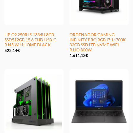
HP G9 250R I5 1334U 8GB
ORDENADOR GAMING
SSD512GB 15.6 FHD USB-C
INFINITY PRO RGB I7 14700K
RJ45 W11HOME BLACK
32GB SSD1TB NVME WIFI
R.LIQ 800W
522,14
€
1.611,13
€