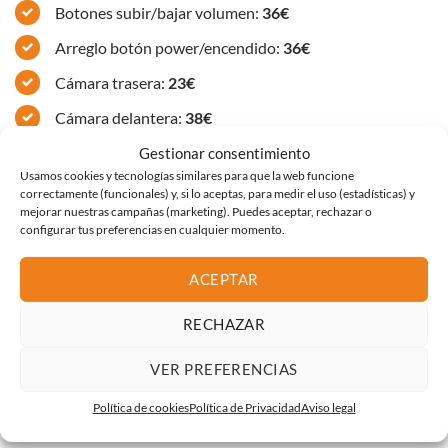
Botones subir/bajar volumen:
36€
Arreglo botón power/encendido:
36€
Cámara trasera:
23€
Cámara delantera:
38€
Vibrador iPhone 7:
36€
Gestionar consentimiento
Usamos cookies y tecnologías similares para que la web funcione
Cambio de altavoz:
36€
correctamente (funcionales) y, si lo aceptas, para medir el uso (estadísticas) y
mejorar nuestras campañas (marketing). Puedes aceptar, rechazar o
Sustitución micrófono:
36€
configurar tus preferencias en cualquier momento.
Placa base nueva:
desde 96€
ACEPTAR
RECHAZAR
VER PREFERENCIAS
Política de cookies
Política de Privacidad
Aviso legal