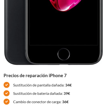
Precios de reparación iPhone 7
Sustitución de pantalla dañada:
34€
Sustitución de batería dañada:
39€
Cambio de conector de carga:
36€