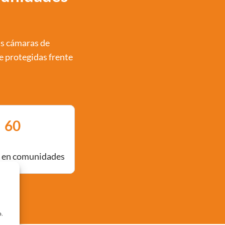
as cámaras de
e protegidas frente
60
 en comunidades
o.