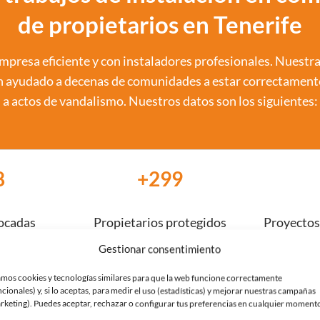
de propietarios en Tenerife
presa eficiente y con instaladores profesionales. Nuestr
n ayudado a decenas de comunidades a estar correctament
a actos de vandalismo. Nuestros datos son los siguientes:
0
+
300
ocadas
Propietarios protegidos
Proyectos
Gestionar consentimiento
mos cookies y tecnologías similares para que la web funcione correctamente
ncionales) y, si lo aceptas, para medir el uso (estadísticas) y mejorar nuestras campañas
rketing). Puedes aceptar, rechazar o configurar tus preferencias en cualquier moment