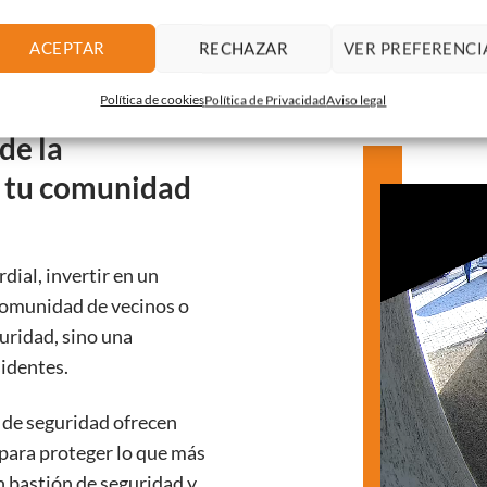
ACEPTAR
RECHAZAR
VER PREFERENCI
Política de cookies
Política de Privacidad
Aviso legal
de la
n tu comunidad
ial, invertir en un
 comunidad de vecinos o
uridad, sino una
sidentes.
de seguridad ofrecen
para proteger lo que más
 bastión de seguridad y