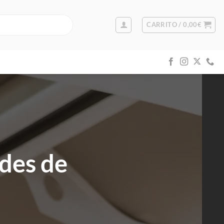
CARRITO /
0,00
€
des de