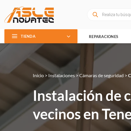
Saltar
al
Búsqueda
de
contenido
productos
TIENDA
REPARACIONES
Inicio
>
Instalaciones
>
Cámaras de seguridad
>
C
Instalación de
vecinos en Tene