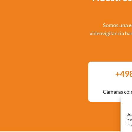
Somos una em
videovigilancia ha
+
50
Cámaras col
Usa
(fu
(ma