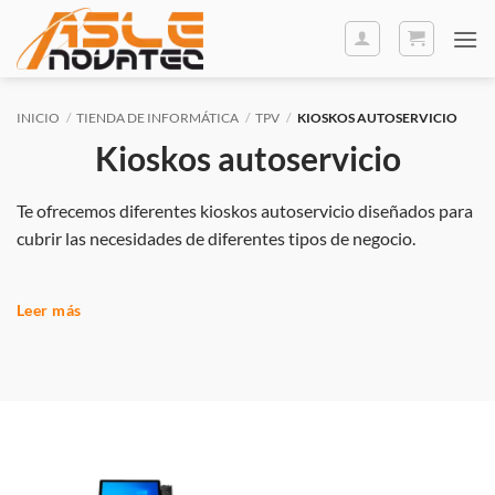
Saltar
al
contenido
INICIO
/
TIENDA DE INFORMÁTICA
/
TPV
/
KIOSKOS AUTOSERVICIO
Kioskos autoservicio
Te ofrecemos diferentes kioskos autoservicio diseñados para
cubrir las necesidades de diferentes tipos de negocio.
Equipados con la última tecnología en
pantallas táctiles,
Leer más
lectores de códigos QR, TPV integrado y sistemas de pago
contactless
, nuestros kioskos están listos para llevar tu
negocio al siguiente nivel.