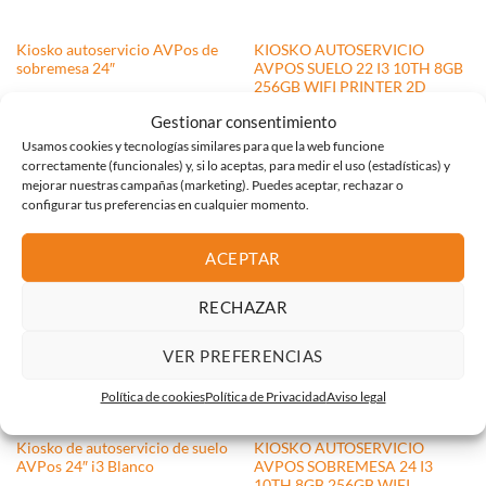
Kiosko autoservicio AVPos de
KIOSKO AUTOSERVICIO
sobremesa 24″
AVPOS SUELO 22 I3 10TH 8GB
256GB WIFI PRINTER 2D
W11P WHITE
Gestionar consentimiento
1.352,32
€
1.352,32
€
Usamos cookies y tecnologías similares para que la web funcione
correctamente (funcionales) y, si lo aceptas, para medir el uso (estadísticas) y
mejorar nuestras campañas (marketing). Puedes aceptar, rechazar o
configurar tus preferencias en cualquier momento.
ACEPTAR
RECHAZAR
SIN EXISTENCIAS
VER PREFERENCIAS
Política de cookies
Política de Privacidad
Aviso legal
Kiosko de autoservicio de suelo
KIOSKO AUTOSERVICIO
AVPos 24″ i3 Blanco
AVPOS SOBREMESA 24 I3
10TH 8GB 256GB WIFI