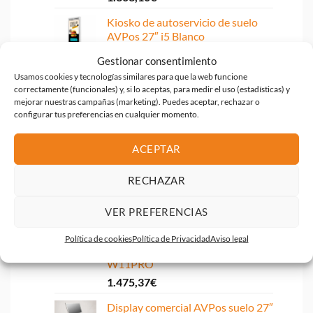
Kiosko de autoservicio de suelo
AVPos 27″ i5 Blanco
1.844,52
€
Gestionar consentimiento
Usamos cookies y tecnologías similares para que la web funcione
Display comercial AVPos suelo 27″
correctamente (funcionales) y, si lo aceptas, para medir el uso (estadísticas) y
i3 10th 8GB 256GB WIFI
mejorar nuestras campañas (marketing). Puedes aceptar, rechazar o
1.106,22
€
configurar tus preferencias en cualquier momento.
KIOSKO AUTOSERVICIO AVPOS
ACEPTAR
SOBREMESA 22 I3 10TH 8GB
256GB WIFI PRINTER 2D
W11PRO
RECHAZAR
1.303,10
€
VER PREFERENCIAS
KIOSKO AUTOSERVICIO AVPOS
SOBREMESA 24 I3 10TH 8GB
Política de cookies
Política de Privacidad
Aviso legal
256GB WIFI PRINTER 2D
W11PRO
1.475,37
€
Display comercial AVPos suelo 27″