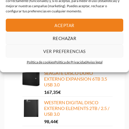
Empaquetado
correctamente (funcionales) y, si lo aceptas, para medir el uso (estadísticas) y
mejorar nuestras campañas (marketing). Puedes aceptar, rechazar o
configurar tus preferencias en cualquier momento.
Guía de configuración rápida: Si
ACEPTAR
RECHAZAR
VER PREFERENCIAS
Más productos de la gama Discos duros
Política de cookies
Política de Privacidad
Aviso legal
SEAGATE DISCO DURO
EXTERNO EXPANSION 6TB 3.5
USB 3.0
167,35
€
WESTERN DIGITAL DISCO
EXTERNO ELEMENTS 2TB / 2.5 /
USB 3.0
98,44
€