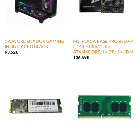
CAJA ORDENADOR GAMING
MSI PLACA BASE PRO B760-P
INFINITY PRO BLACK
II 14th/ 13th/ 12th/
ATX/4XDDR5/1 x DP/ 1 xHDMI
93,52
€
136,59
€