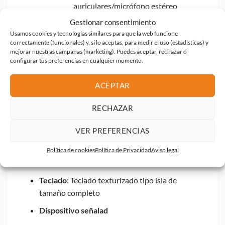
auriculares/micrófono estéreo
Gestionar consentimiento
1 RJ-45
Usamos cookies y tecnologías similares para que la web funcione
El cable HDMI se vende por
correctamente (funcionales) y, si lo aceptas, para medir el uso (estadísticas) y
mejorar nuestras campañas (marketing). Puedes aceptar, rechazar o
separado
configurar tus preferencias en cualquier momento.
Conexión inalámbrica:
Tarjeta inalámbrica
ACEPTAR
Intel Wi-Fi 6 AX201 (2×2) y Bluetooth 5.2, no
vPro
RECHAZAR
Interfaz de red:
Realtek RTL8111HSH-CG
VER PREFERENCIAS
GbE integrada
Sonido:
Altavoces estéreo dobles, micrófonos
Política de cookies
Política de Privacidad
Aviso legal
de matriz doble
Teclado:
Teclado texturizado tipo isla de
tamaño completo
Dispositivo señalad