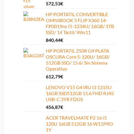
572,53
€
HP PORTATIL CONVERTIBLE
OMNIBOOK 5 FLIP X360 14-
FP0019ns I5-1334U/ 16GB/ 1TB
SSD/ 14 Táctil/ Win11
840,44
€
HP PORTATIL 250R G9 PLATA
OSCURA Core 5-120U/ 16GB/
512GB SSD/ 15.6/ Sin Sistema
Operativo
612,79
€
LENOVO V15 G4 IRU I3 1315U
16GB SSD512GB 15.6 FHD RJ45
USB-C 3YR FDOS
456,87
€
ACER TRAVELMATE P2 16 I5
120U 16GB 512GB 16 W11PRO
1Y