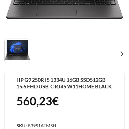
HP G9 250R I5 1334U 16GB SSD512GB
15.6 FHD USB-C RJ45 W11HOME BLACK
560,23
€
SKU:
B39S1ATMSH