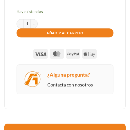
Hay existencias
HP G9 250R I5 1334U 16GB SSD512GB 15.6 FHD USB-C RJ45 W11HOME
AÑADIR AL CARRITO
Visa
MasterCard
PayPal
Apple
Pay
¿Alguna pregunta?
Contacta con nosotros