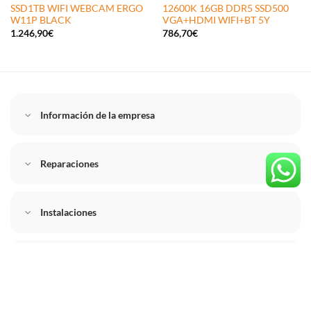
SSD1TB WIFI WEBCAM ERGO
12600K 16GB DDR5 SSD500
W11P BLACK
VGA+HDMI WIFI+BT 5Y
1.246,90
€
786,70
€
Información de la empresa
Reparaciones
Instalaciones
Tienda destacado
Contacto