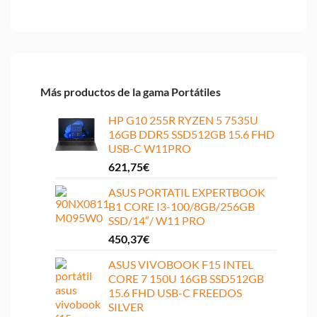
Más productos de la gama Portátiles
HP G10 255R RYZEN 5 7535U
16GB DDR5 SSD512GB 15.6 FHD
USB-C W11PRO
621,75
€
ASUS PORTATIL EXPERTBOOK
B1 CORE I3-100/8GB/256GB
SSD/14″/ W11 PRO
450,37
€
ASUS VIVOBOOK F15 INTEL
CORE 7 150U 16GB SSD512GB
15.6 FHD USB-C FREEDOS
SILVER