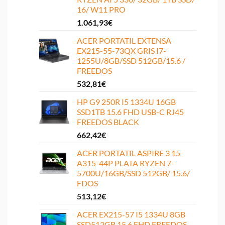
16/ W11 PRO
1.061,93
€
ACER PORTATIL EXTENSA
EX215-55-73QX GRIS I7-
1255U/8GB/SSD 512GB/15.6 /
FREEDOS
532,81
€
HP G9 250R I5 1334U 16GB
SSD1TB 15.6 FHD USB-C RJ45
FREEDOS BLACK
662,42
€
ACER PORTATIL ASPIRE 3 15
A315-44P PLATA RYZEN 7-
5700U/16GB/SSD 512GB/ 15.6/
FDOS
513,12
€
ACER EX215-57 I5 1334U 8GB
SSD512GB 15.6 FHD FREEDOS