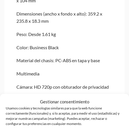
x 104 mm
Dimensiones (ancho x fondo x alto): 359.2 x
235.8 x 18.3 mm
Peso: Desde 1.61 kg
Color: Business Black
Material del chasis: PC-ABS en tapa y base
Multimedia
Cámara: HD 720p con obturador de privacidad
Micrófonos: Doble micrófono en matriz
Gestionar consentimiento
Usamos cookies y tecnologías similares para que la web funcione
Chip de audio: Audio de alta definición con
correctamente (funcionales) y, si lo aceptas, para medir el uso (estadísticas) y
mejorar nuestras campañas (marketing). Puedes aceptar, rechazar o
códec Senary SN6147
configurar tus preferencias en cualquier momento.