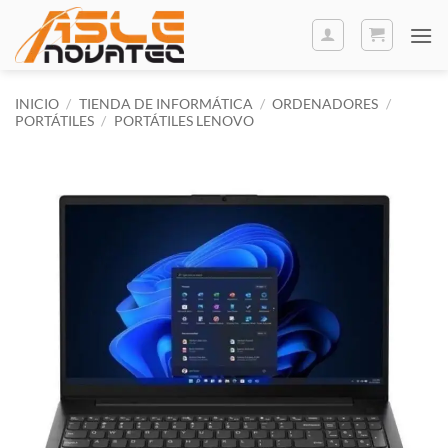
Saltar
al
contenido
INICIO
/
TIENDA DE INFORMÁTICA
/
ORDENADORES
/
PORTÁTILES
/
PORTÁTILES LENOVO