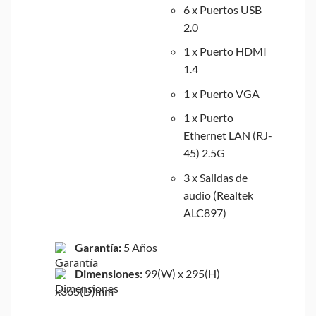
6 x Puertos USB
2.0
1 x Puerto HDMI
1.4
1 x Puerto VGA
1 x Puerto
Ethernet LAN (RJ-
45) 2.5G
3 x Salidas de
audio (Realtek
ALC897)
Garantía:
5 Años
Dimensiones:
99(W) x 295(H)
x365(D)mm