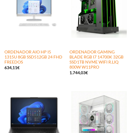
ORDENADOR AIO HP I5
ORDENADOR GAMING
1315U 8GB SSD512GB 24 FHD
BLADE RGB I7 14700K 32GB
FREEDOS
SSD1TB NVME WIFI R.LIQ
800W W11PRO
634,11
€
1.744,03
€