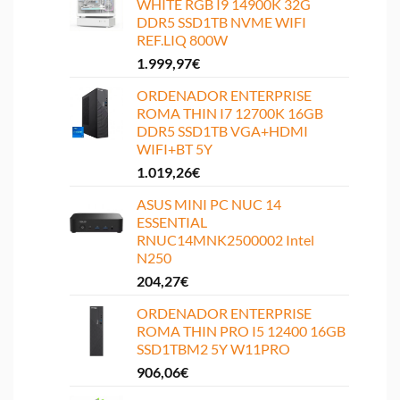
WHITE RGB I9 14900K 32G
DDR5 SSD1TB NVME WIFI
REF.LIQ 800W
1.999,97
€
ORDENADOR ENTERPRISE
ROMA THIN I7 12700K 16GB
DDR5 SSD1TB VGA+HDMI
WIFI+BT 5Y
1.019,26
€
ASUS MINI PC NUC 14
ESSENTIAL
RNUC14MNK2500002 Intel
N250
204,27
€
ORDENADOR ENTERPRISE
ROMA THIN PRO I5 12400 16GB
SSD1TBM2 5Y W11PRO
906,06
€