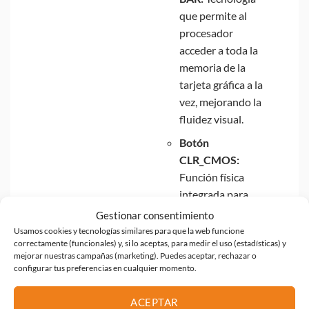
que permite al
procesador
acceder a toda la
memoria de la
tarjeta gráfica a la
vez, mejorando la
fluidez visual.
Botón
CLR_CMOS:
Función física
integrada para
resetear la BIOS
Gestionar consentimiento
rápidamente en
Usamos cookies y tecnologías similares para que la web funcione
correctamente (funcionales) y, si lo aceptas, para medir el uso (estadísticas) y
caso de errores de
mejorar nuestras campañas (marketing). Puedes aceptar, rechazar o
configuración.
configurar tus preferencias en cualquier momento.
Rendimiento
ACEPTAR
térmico mejorado: