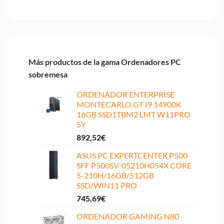
Más productos de la gama Ordenadores PC
sobremesa
ORDENADOR ENTERPRISE
MONTECARLO GT I9 14900K
16GB SSD1TBM2 LMT W11PRO
5Y
892,52
€
ASUS PC EXPERTCENTER P500
SFF P500SV-05210H054X CORE
5-210H/16GB/512GB
SSD/WIN11 PRO
745,69
€
ORDENADOR GAMING N80