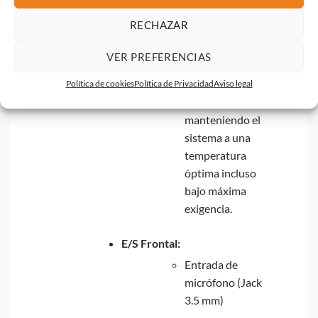
Su nueva
RECHAZAR
armadura de
aleación de gran
VER PREFERENCIAS
tamaño disipa el
calor de forma
Política de cookies
Política de Privacidad
Aviso legal
eficiente,
manteniendo el
sistema a una
temperatura
óptima incluso
bajo máxima
exigencia.
E/S Frontal:
Entrada de
micrófono (Jack
3.5 mm)