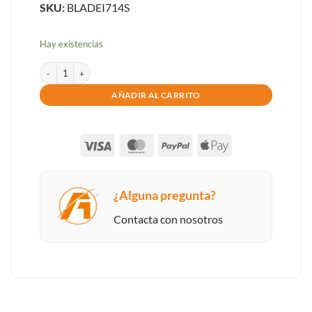
SKU:
BLADEI714S
Hay existencias
ORDENADOR GAMING BLADE RGB I7 14700K 32GB SSD1TB NVME WIF
AÑADIR AL CARRITO
Visa
MasterCard
PayPal
Apple
Pay
¿Alguna pregunta?
Contacta con nosotros