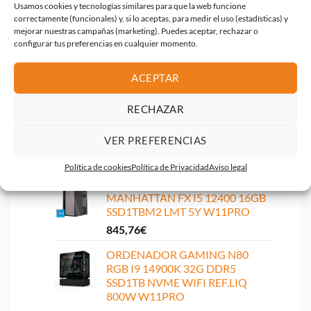
Usamos cookies y tecnologías similares para que la web funcione
sobremesa
correctamente (funcionales) y, si lo aceptas, para medir el uso (estadísticas) y
mejorar nuestras campañas (marketing). Puedes aceptar, rechazar o
ORDENADOR ENTERPRISE
configurar tus preferencias en cualquier momento.
MANHATTAN FX I5 12600K
16GB SSD1TB HDMI 5Y W11PRO
ACEPTAR
842,07
€
RECHAZAR
ORDENADOR ONEWAY
POLARIS SFF I7 12700K 16GB
SSD1TB HDMI W11PRO
VER PREFERENCIAS
824,84
€
Política de cookies
Política de Privacidad
Aviso legal
ORDENADOR ENTERPRISE
MANHATTAN FX I5 12400 16GB
SSD1TBM2 LMT 5Y W11PRO
845,76
€
ORDENADOR GAMING N80
RGB I9 14900K 32G DDR5
SSD1TB NVME WIFI REF.LIQ
800W W11PRO