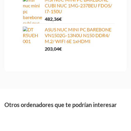
CUBI NUC 1MG-237BEU FDOS/
I7-150U
482,36
€
ASUS NUC MINI PC BAREBONE
VN1502G-13N0U N150 DDR4/
M.2/ WIFI 6E 1xHDMI
203,04
€
Otros ordenadores que te podrían interesar