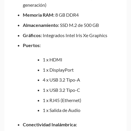
generación)
Memoria RAM:
8 GB DDR4
Almacenamiento:
SSD M.2 de 500 GB
Gráficos:
Integrados Intel Iris Xe Graphics
Puertos:
1 x HDMI
1 x DisplayPort
4 x USB 3.2 Tipo-A
1 x USB 3.2 Tipo-C
1 x RJ45 (Ethernet)
1 x Salida de Audio
Conectividad Inalámbrica: