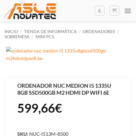
Saltar
al
contenido
INICIO
/
TIENDA DE INFORMÁTICA
/
ORDENADORES
/
SOBREMESA
/
MINI PCS
ORDENADOR NUC MEDION I5 1335U
8GB SSD500GB M2 HDMI DP WIFI 6E
599,66
€
SKU:
NUC-I513M-8500