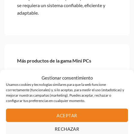
se requiera un sistema confiable, eficiente y
adaptable.
Más productos de la gama Mini PCs
HP ORDENADOR DE
Gestionar consentimiento
SOBREMESA ELITE INI 800 G9 I7-
14700 /16GB /512GBSSD /W11P
Usamos cookies y tecnologías similares para que la web funcione
correctamente (funcionales) y, si lo aceptas, para medir el uso (estadísticas) y
1.598,42
€
mejorar nuestras campañas (marketing). Puedes aceptar, rechazar o
configurar tus preferencias en cualquier momento.
ORDENADOR NUC MEDION I5
1335U 8GB SSD500GB M2 HDMI
DP WIFI 6E W11PRO
ACEPTAR
691,95
€
RECHAZAR
ASUS NUC MINI PC NUC 15 PRO