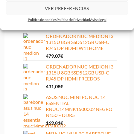
RNUC15CRHC500002 I5-210H
VER PREFERENCIAS
DDR5 WIFI 7 2xHDMI/ 3XUSB
3.2/
Política de cookies
Política de Privacidad
Aviso legal
446,68
€
ORDENADOR NUC MEDION I3
1315U 8GB SSD512GB USB-C
RJ45 DP HDMI W11HOME
479,07
€
ORDENADOR NUC MEDION I3
1315U 8GB SSD512GB USB-C
RJ45 DP HDMI FREEDOS
431,08
€
ASUS NUC MINI PC NUC 14
ESSENTIAL
RNUC14MNK1500002 NEGRO
N150 – DDR5
169,81
€
MSI NUC MINI PC BAREBONE