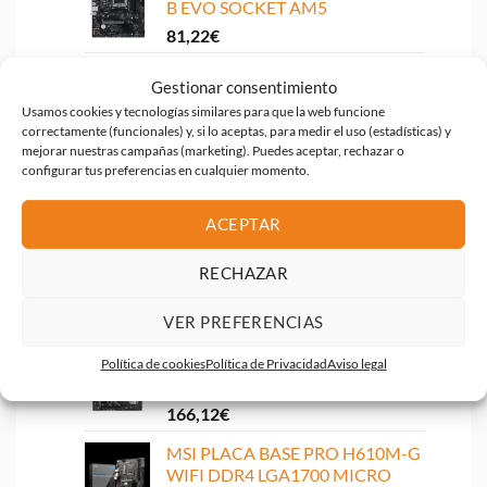
B EVO SOCKET AM5
81,22
€
PLACA BASE ASROCK H510M-
Gestionar consentimiento
HDV SE VGA + HDMI
Usamos cookies y tecnologías similares para que la web funcione
67,53
€
correctamente (funcionales) y, si lo aceptas, para medir el uso (estadísticas) y
mejorar nuestras campañas (marketing). Puedes aceptar, rechazar o
PLACA BASE ASUS B760M-K M-
configurar tus preferencias en cualquier momento.
ATX DDR5 HDMI + VGA
118,33
€
ACEPTAR
PLACA BASE GIGABYTE GA-
RECHAZAR
B550-AORUS ELITE AX AM4
4XDDR4 HDMI DP
VER PREFERENCIAS
155,29
€
ASUS PLACA BASE PRIME
Política de cookies
Política de Privacidad
Aviso legal
B860M-A WIFI LGA 1851
166,12
€
MSI PLACA BASE PRO H610M-G
WIFI DDR4 LGA1700 MICRO