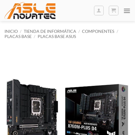
Saltar
al
contenido
INICIO
/
TIENDA DE INFORMÁTICA
/
COMPONENTES
/
PLACAS BASE
/
PLACAS BASE ASUS