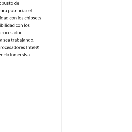
robusto de
ara potenciar el
dad con los chipsets
ibilidad con los
e procesador
a sea trabajando,
procesadores Intel®
encia inmersiva
B IN BOX cantidad