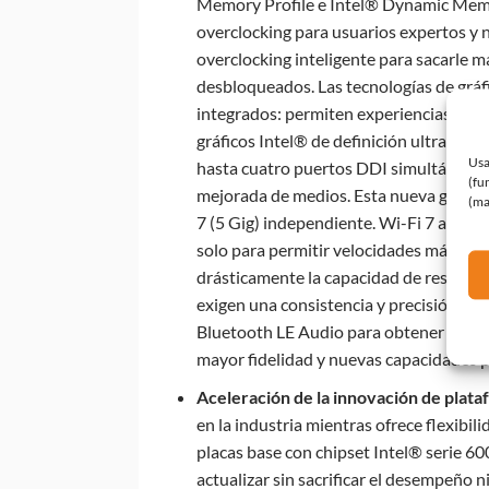
Memory Profile e Intel® Dynamic Mem
overclocking para usuarios expertos y
overclocking inteligente para sacarle 
desbloqueados. Las tecnologías de gráf
integrados: permiten experiencias inme
gráficos Intel® de definición ultraalta 
Usa
hasta cuatro puertos DDI simultáneos,
(fu
mejorada de medios. Esta nueva genera
(ma
7 (5 Gig) independiente. Wi-Fi 7 amplia
solo para permitir velocidades más ráp
drásticamente la capacidad de respuesta
exigen una consistencia y precisión ex
Bluetooth LE Audio para obtener un ve
mayor fidelidad y nuevas capacidades p
Aceleración de la innovación de plat
en la industria mientras ofrece flexibil
placas base con chipset Intel® serie 600
actualizar sin sacrificar el desempeño ni