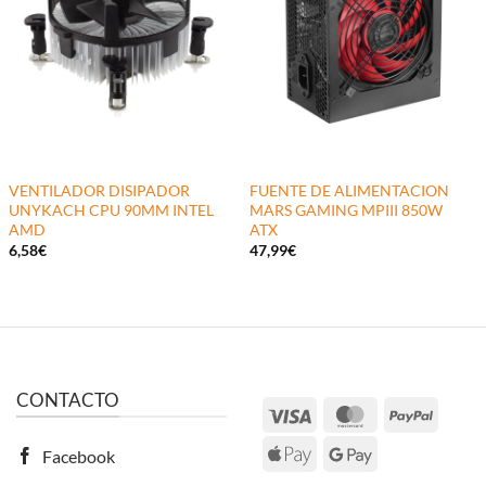
VENTILADOR DISIPADOR
FUENTE DE ALIMENTACION
UNYKACH CPU 90MM INTEL
MARS GAMING MPIII 850W
AMD
ATX
6,58
€
47,99
€
CONTACTO
Visa
MasterCard
PayPal
Apple
Google
Facebook
Pay
Pay