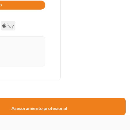
TO
asterCard
Apple
Pay
Asesoramiento profesional