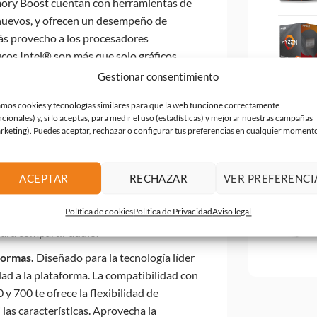
ory Boost cuentan con herramientas de
 nuevos, y ofrecen un desempeño de
más provecho a los procesadores
icos Intel® son más que solo gráficos
rsivas de la próxima generación. Con
Gestionar consentimiento
definición con arquitectura Xe. Admite
mos cookies y tecnologías similares para que la web funcione correctamente
 hasta 8K HDR y posee compatibilidad
ncionales) y, si lo aceptas, para medir el uso (estadísticas) y mejorar nuestras campañas
ción de procesadores admite Intel® Wi-Fi
rketing). Puedes aceptar, rechazar o configurar tus preferencias en cualquier moment
rá la innovación del Wi-Fi 6 y Wi-Fi 6E no
idas, sino también para mejorar
ACEPTAR
RECHAZAR
VER PREFERENCI
 y la confiabilidad para usos futuros que
tremas. Aprovecha la compatibilidad con
Política de cookies
Política de Privacidad
Aviso legal
rdadero estéreo inalámbrico, sonido de
ara compartir audio.
aformas.
Diseñado para la tecnología líder
idad a la plataforma. La compatibilidad con
 y 700 te ofrece la flexibilidad de
 las características. Aprovecha la