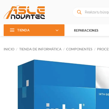
Saltar
al
Búsqueda
de
contenido
productos
TIENDA
REPARACIONES
INICIO
/
TIENDA DE INFORMÁTICA
/
COMPONENTES
/
PROCE