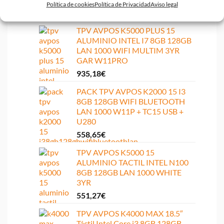
Política de cookies
Política de Privacidad
Aviso legal
819,52
€
TPV AVPOS K5000 PLUS 15
ALUMINIO INTEL I7 8GB 128GB
LAN 1000 WIFI MULTIM 3YR
GAR W11PRO
935,18
€
PACK TPV AVPOS K2000 15 I3
8GB 128GB WIFI BLUETOOTH
LAN 1000 W11P + TC15 USB +
U280
558,65
€
TPV AVPOS K5000 15
ALUMINIO TACTIL INTEL N100
8GB 128GB LAN 1000 WHITE
3YR
551,27
€
TPV AVPOS K4000 MAX 18.5″
Táctil Intel Core i3 8GB 128GB