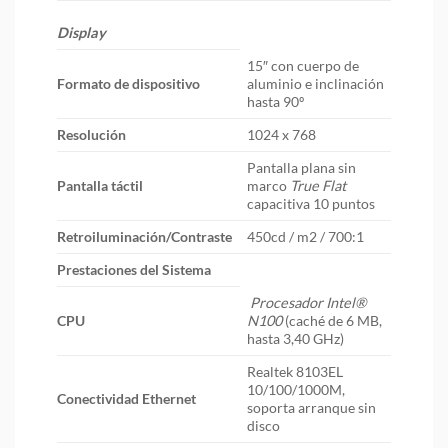
Display
15″ con cuerpo de
Formato de dispositivo
aluminio e inclinación
hasta 90º
Resolución
1024 x 768
Pantalla plana sin
Pantalla táctil
marco
True Flat
capacitiva 10 puntos
Retroiluminación/Contraste
450cd / m2 / 700:1
Prestaciones del Sistema
Procesador Intel®
CPU
N100
(caché de 6 MB,
hasta 3,40 GHz)
Realtek 8103EL
10/100/1000M,
Conectividad Ethernet
soporta arranque sin
disco