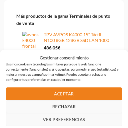
Más productos de la gama Terminales de punto
de venta
TPV AVPOS K4000 15″ Táctil
N100 8GB 128GB SSD LAN 1000
486,05
€
TPV AVPOS K4000 MAX 18.5″
Gestionar consentimiento
Táctil Intel i5 8GB 128GB SSD
Usamos cookies y tecnologías similares para que la web funcione
WIFI+BT
correctamente (funcionales) y, si lo aceptas, para medir el uso (estadísticas) y
mejorar nuestras campañas (marketing). Puedes aceptar, rechazar o
601,72
€
configurar tus preferencias en cualquier momento.
TPV AVPOS K5000 15
ALUMINIO TACTIL INTEL I7 8GB
ACEPTAR
DDR4 SSD128GB W11P 3Y
904,42
€
RECHAZAR
TPV AVPOS K6000 15 I5 8GB
VER PREFERENCIAS
SSD128GB WIFI+BT W11P +
IMPRESORA 3YR GARANTIA