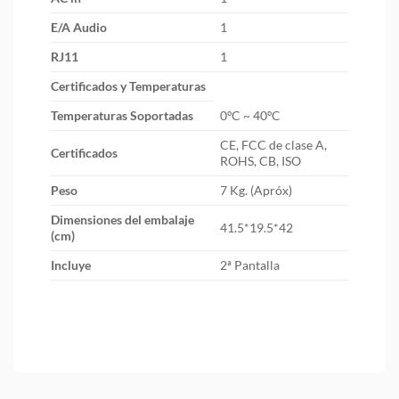
E/A Audio
1
RJ11
1
Certificados y Temperaturas
Temperaturas Soportadas
0ºC ~ 40ºC
CE, FCC de clase A,
Certificados
ROHS, CB, ISO
Peso
7 Kg. (Apróx)
Dimensiones del embalaje
41.5*19.5*42
(cm)
Incluye
2ª Pantalla