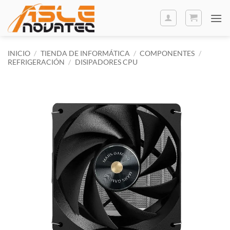
Saltar
al
contenido
INICIO
/
TIENDA DE INFORMÁTICA
/
COMPONENTES
/
REFRIGERACIÓN
/
DISIPADORES CPU