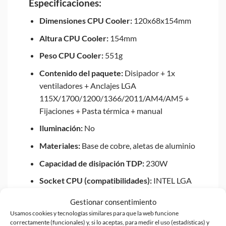
Especificaciones:
Dimensiones CPU Cooler:
120x68x154mm
Altura CPU Cooler:
154mm
Peso CPU Cooler:
551g
Contenido del paquete:
Disipador + 1x
ventiladores + Anclajes LGA
115X/1700/1200/1366/2011/AM4/AM5 +
Fijaciones + Pasta térmica + manual
Iluminación:
No
Materiales:
Base de cobre, aletas de aluminio
Capacidad de disipación TDP:
230W
Socket CPU (compatibilidades):
INTEL LGA
1851/1700/1200/1156/1155/1151/1150/1366
Gestionar consentimiento
y AMD AM5/AM4
Usamos cookies y tecnologías similares para que la web funcione
Tamaño ventilador:
120x25mm
correctamente (funcionales) y, si lo aceptas, para medir el uso (estadísticas) y