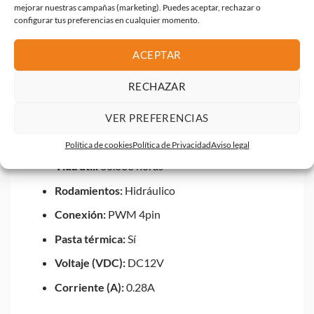
mejorar nuestras campañas (marketing). Puedes aceptar, rechazar o
Antivibraciones:
Sí
configurar tus preferencias en cualquier momento.
Presión de aire:
0.79-1.31 mm-H2O
ACEPTAR
Flujo de aire (CFM):
35-78 CFM
RECHAZAR
Nivel de ruido (dBA):
9-28 dBA
Velocidad:
800-2000 ± 10% RPM
VER PREFERENCIAS
Potencia máx. de entrada:
3.36W
Política de cookies
Política de Privacidad
Aviso legal
Vida útil:
60.000 horas
Rodamientos:
Hidráulico
Conexión:
PWM 4pin
Pasta térmica:
Sí
Voltaje (VDC):
DC12V
Corriente (A):
0.28A