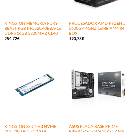
KINGSTON MEMORIA FURY
PROCESADOR AMD RYZEN 5
BEAST RGB KF552C40BBA-16
5600G 4.4GHZ 16MB AM4 IN
DDR5 16GB 5200MHZ CL40
BOX
254,72
€
190,73
€
KINGSTON SSD NV3 NVME
ASUS PLACA BASE PRIME
M.2 2280 PCIe 4.0 2TB
B850M-A-CSM SOCKET AM5