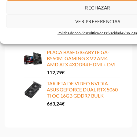
+ DP
RECHAZAR
136,59
€
PLACA BASE MSI B650M
VER PREFERENCIAS
GAMING PLUS WIFI MATX
4XDDR5 HDMI + DP
Política de cookies
Política de Privacidad
Aviso lega
180,38
€
PLACA BASE GIGABYTE GA-
B550M-GAMING X V2 AM4
AMD ATX 4XDDR4 HDMI + DVI
112,79
€
TARJETA DE VIDEO NVIDIA
ASUS GEFORCE DUAL RTX 5060
TI OC 16GB GDDR7 BULK
663,24
€