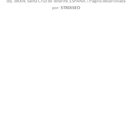
Izq. 38004, Santa Cruz de Tenerife. ESPAÑA. | Página desarrollada
por:
STRIXSEO