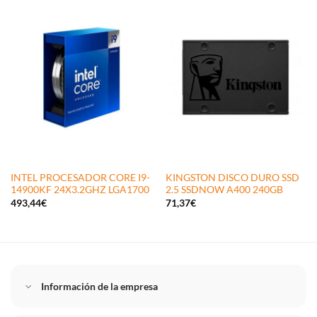
INTEL PROCESADOR CORE I9-
KINGSTON DISCO DURO SSD
14900KF 24X3.2GHZ LGA1700
2.5 SSDNOW A400 240GB
493,44
€
71,37
€
Información de la empresa