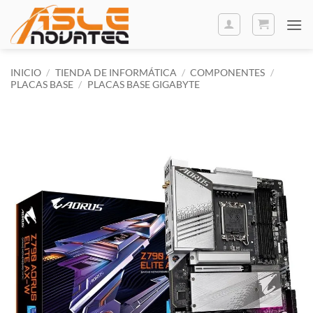
Saltar
al
contenido
INICIO
/
TIENDA DE INFORMÁTICA
/
COMPONENTES
/
PLACAS BASE
/
PLACAS BASE GIGABYTE