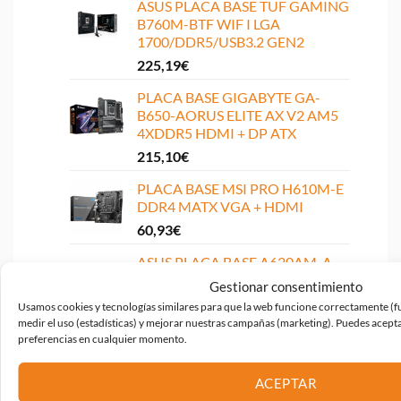
ASUS PLACA BASE TUF GAMING
B760M-BTF WIF I LGA
1700/DDR5/USB3.2 GEN2
225,19
€
PLACA BASE GIGABYTE GA-
B650-AORUS ELITE AX V2 AM5
4XDDR5 HDMI + DP ATX
215,10
€
PLACA BASE MSI PRO H610M-E
DDR4 MATX VGA + HDMI
60,93
€
ASUS PLACA BASE A620AM-A-
CSM SOCKET AM5 Ryzen series
Gestionar consentimiento
9000, 8000 y 7000 / 4xDDR5 /
Usamos cookies y tecnologías similares para que la web funcione correctamente (fun
2xM.2
medir el uso (estadísticas) y mejorar nuestras campañas (marketing). Puedes acepta
92,29
€
preferencias en cualquier momento.
PLACA BASE ASUS PRIME B760-
ACEPTAR
PLUS ATX 4XDDR5 HDMI + VGA