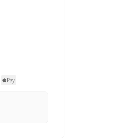
asterCard
Apple
Pay