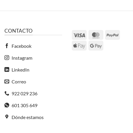
CONTACTO
Visa
MasterCard
PayPal
Apple
Google
Facebook
Pay
Pay
Instagram
LinkedIn
Correo
922 029 236
601 305 649
Dónde estamos