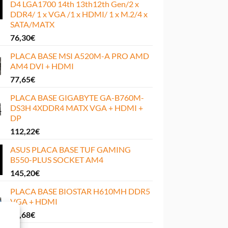
D4 LGA1700 14th 13th12th Gen/2 x
DDR4/ 1 x VGA /1 x HDMI/ 1 x M.2/4 x
SATA/MATX
76,30
€
PLACA BASE MSI A520M-A PRO AMD
AM4 DVI + HDMI
77,65
€
PLACA BASE GIGABYTE GA-B760M-
DS3H 4XDDR4 MATX VGA + HDMI +
DP
112,22
€
ASUS PLACA BASE TUF GAMING
B550-PLUS SOCKET AM4
145,20
€
PLACA BASE BIOSTAR H610MH DDR5
VGA + HDMI
67,68
€