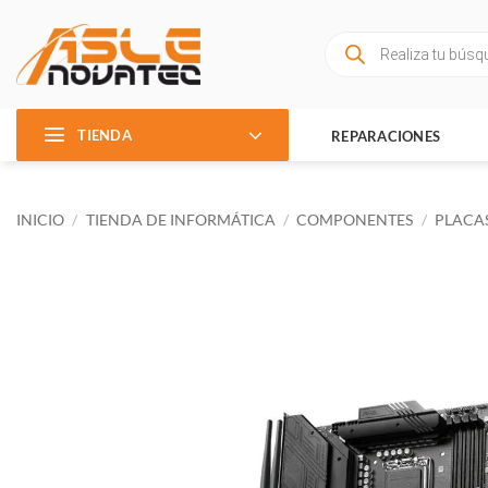
Saltar
al
Búsqueda
de
contenido
productos
TIENDA
REPARACIONES
INICIO
/
TIENDA DE INFORMÁTICA
/
COMPONENTES
/
PLACAS