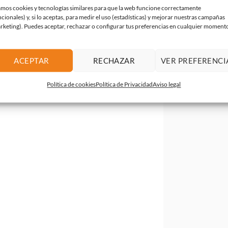
mos cookies y tecnologías similares para que la web funcione correctamente
ncionales) y, si lo aceptas, para medir el uso (estadísticas) y mejorar nuestras campañas
rketing). Puedes aceptar, rechazar o configurar tus preferencias en cualquier moment
ACEPTAR
RECHAZAR
VER PREFERENCI
Política de cookies
Política de Privacidad
Aviso legal