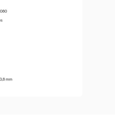
4080
es
43,8 mm