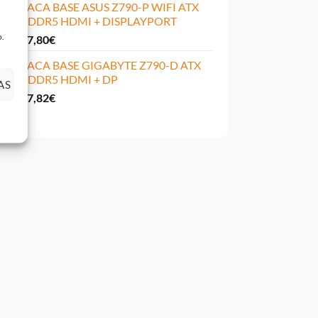
PLACA BASE ASUS Z790-P WIFI ATX
X4DDR5 HDMI + DISPLAYPORT
o.
217,80
€
PLACA BASE GIGABYTE Z790-D ATX
4XDDR5 HDMI + DP
AS
167,82
€