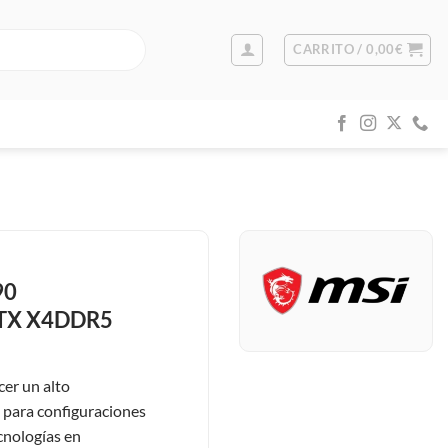
CARRITO /
0,00
€
90
TX X4DDR5
cer un alto
l para configuraciones
cnologías en