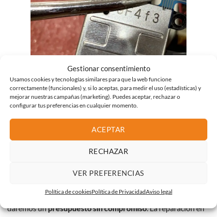
Gestionar consentimiento
Usamos cookies y tecnologías similares para que la web funcione
correctamente (funcionales) y, si lo aceptas, para medir el uso (estadísticas) y
joystick de nintendo switch scaled
mejorar nuestras campañas (marketing). Puedes aceptar, rechazar o
configurar tus preferencias en cualquier momento.
e1596209997566
¿Qué puedo hacer para arreglar mis mandos?
Desde ASLE Novatec, te recomendamos que antes de que
ACEPTAR
intentes abrir los mandos (se necesita un
destornillador
especial
para no romper la cabeza de los tornillos), y puedas
RECHAZAR
por error romper alguno o varios flex internos, lo traigas por
VER PREFERENCIAS
nuestro taller en Tenerife.
Política de cookies
Política de Privacidad
Aviso legal
Nosotros haremos una revisión interna de sus mandos y le
daremos un
presupuesto sin compromiso
. La reparación en